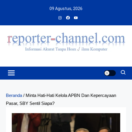
Skip
09 Agustus, 2026
to
content
Beranda
/
Minta Hati-Hati Kelola APBN Dan Kepercayaan
Pasar, SBY Sentil Siapa?