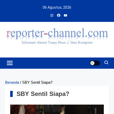
Skip
06 Agustus, 2026
to
content
Beranda
/
SBY Sentil Siapa?
SBY Sentil Siapa?