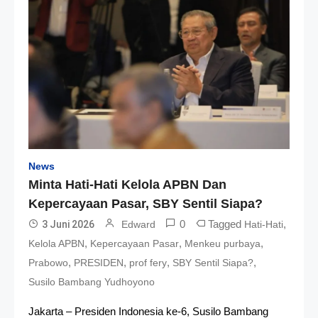
News
Minta Hati-Hati Kelola APBN Dan
Kepercayaan Pasar, SBY Sentil Siapa?
0
Tagged
,
3 Juni 2026
Edward
Hati-Hati
,
,
,
Kelola APBN
Kepercayaan Pasar
Menkeu purbaya
,
,
,
,
Prabowo
PRESIDEN
prof fery
SBY Sentil Siapa?
Susilo Bambang Yudhoyono
Jakarta – Presiden Indonesia ke-6, Susilo Bambang