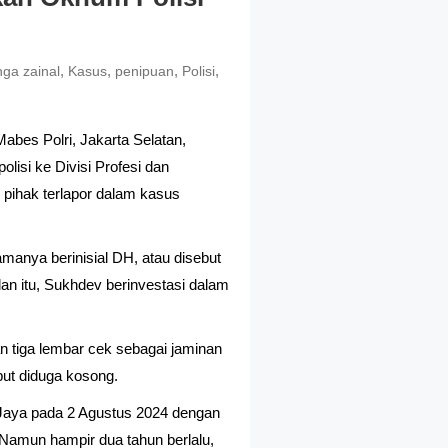
,
,
,
,
ga zainal
Kasus
penipuan
Polisi
bes Polri, Jakarta Selatan,
isi ke Divisi Profesi dan
pihak terlapor dalam kasus
anya berinisial DH, atau disebut
n itu, Sukhdev berinvestasi dalam
tiga lembar cek sebagai jaminan
ebut diduga kosong.
Jaya pada 2 Agustus 2024 dengan
mun hampir dua tahun berlalu,