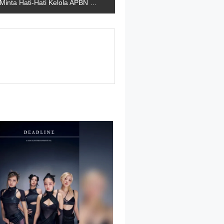
Minta Hati-Hati Kelola APBN Dan Kepercayaan Pasar, SBY Sentil Siapa?