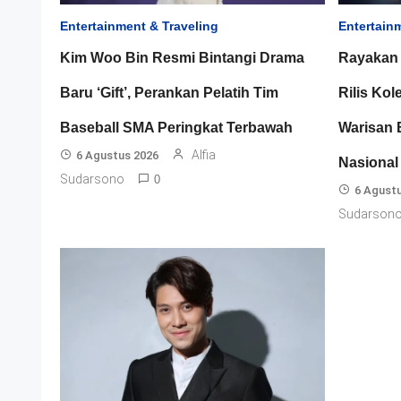
Entertainment & Traveling
Entertain
Kim Woo Bin Resmi Bintangi Drama
Rayakan
Baru ‘Gift’, Perankan Pelatih Tim
Rilis Ko
Baseball SMA Peringkat Terbawah
Warisan
Alfia
6 Agustus 2026
Nasional
Sudarsono
0
6 Agust
Sudarson