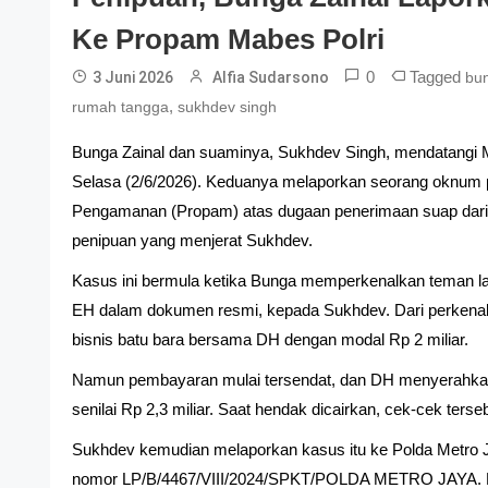
Ke Propam Mabes Polri
0
Tagged
3 Juni 2026
Alfia Sudarsono
bun
,
rumah tangga
sukhdev singh
Bunga Zainal dan suaminya, Sukhdev Singh, mendatangi Ma
Selasa (2/6/2026). Keduanya melaporkan seorang oknum pol
Pengamanan (Propam) atas dugaan penerimaan suap dari 
penipuan yang menjerat Sukhdev.
Kasus ini bermula ketika Bunga memperkenalkan teman lam
EH dalam dokumen resmi, kepada Sukhdev. Dari perkenala
bisnis batu bara bersama DH dengan modal Rp 2 miliar.
Namun pembayaran mulai tersendat, dan DH menyerahkan 
senilai Rp 2,3 miliar. Saat hendak dicairkan, cek-cek ters
Sukhdev kemudian melaporkan kasus itu ke Polda Metro 
nomor LP/B/4467/VIII/2024/SPKT/POLDA METRO JAYA. Na