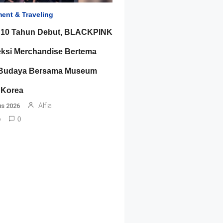
ment & Traveling
 10 Tahun Debut, BLACKPINK
leksi Merchandise Bertema
 Budaya Bersama Museum
 Korea
Alfia
us 2026
o
0