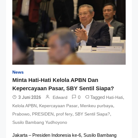
News
Minta Hati-Hati Kelola APBN Dan
Kepercayaan Pasar, SBY Sentil Siapa?
0
Tagged
,
3 Juni 2026
Edward
Hati-Hati
,
,
,
Kelola APBN
Kepercayaan Pasar
Menkeu purbaya
,
,
,
,
Prabowo
PRESIDEN
prof fery
SBY Sentil Siapa?
Susilo Bambang Yudhoyono
Jakarta – Presiden Indonesia ke-6, Susilo Bambang