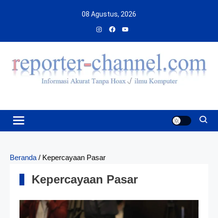
Skip
08 Agustus, 2026
to
content
Beranda
/
Kepercayaan Pasar
Kepercayaan Pasar