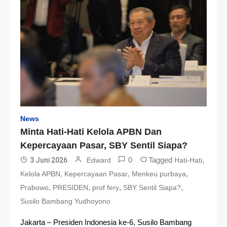
News
Minta Hati-Hati Kelola APBN Dan
Kepercayaan Pasar, SBY Sentil Siapa?
0
Tagged
,
3 Juni 2026
Edward
Hati-Hati
,
,
,
Kelola APBN
Kepercayaan Pasar
Menkeu purbaya
,
,
,
,
Prabowo
PRESIDEN
prof fery
SBY Sentil Siapa?
Susilo Bambang Yudhoyono
Jakarta – Presiden Indonesia ke-6, Susilo Bambang