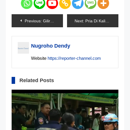
Navigasi
Previous:
Giliran Wakil Ketua DPRD Tegal Ditetapkan Jadi Tersangka
Next:
Pria Di Kalimantan Setubuhi Adik Ipar Berkali-kali
pos
Nugroho Dendy
Website
https://reporter-channel.com
Related Posts