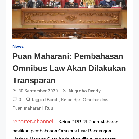
News
Puan Maharani: Pembahasan
Omnibus Law Akan Dilakukan
Transparan
30 September 2020
Nugroho Dendy
0
Tagged
,
,
,
Buruh
Ketua dpr
Omnibus law
,
Puan maharani
Ruu
reporter-channel
– Ketua DPR RI Puan Maharani
pastikan pembahasan Omnibus Law Rancangan