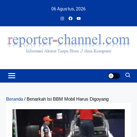
Skip
06 Agustus, 2026
to
content
Beranda
/
Benarkah Isi BBM Mobil Harus Digoyang