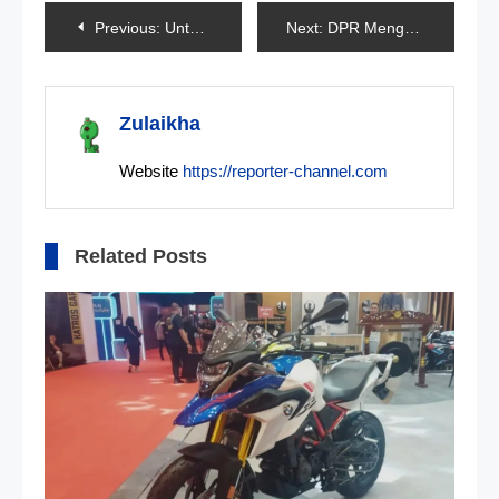
Navigasi
Previous:
Untuk Jadi Juara Dunia, Bagania Cukup Finish Di Belakang Martin
Next:
DPR Mengesahkan Calon Panglima TNI Yang Baru
pos
Zulaikha
Website
https://reporter-channel.com
Related Posts