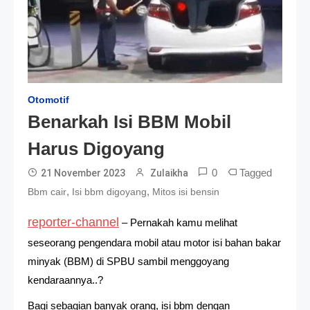
Otomotif
Benarkah Isi BBM Mobil
Harus Digoyang
0
Tagged
21 November 2023
Zulaikha
,
,
Bbm cair
Isi bbm digoyang
Mitos isi bensin
reporter-channel
– Pernakah kamu melihat
seseorang pengendara mobil atau motor isi bahan bakar
minyak (BBM) di SPBU sambil menggoyang
kendaraannya..?
Bagi sebagian banyak orang, isi bbm dengan