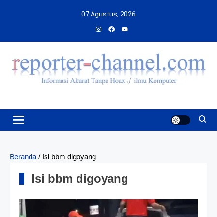
Skip
07 Agustus, 2026
to
content
Beranda
/
Isi bbm digoyang
Isi bbm digoyang