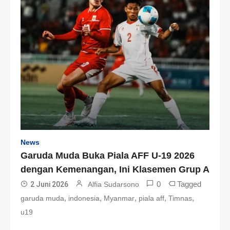
News
Garuda Muda Buka Piala AFF U-19 2026
dengan Kemenangan, Ini Klasemen Grup A
0
Tagged
2 Juni 2026
Alfia Sudarsono
,
,
,
,
,
garuda muda
indonesia
Myanmar
piala aff
Timnas
u19