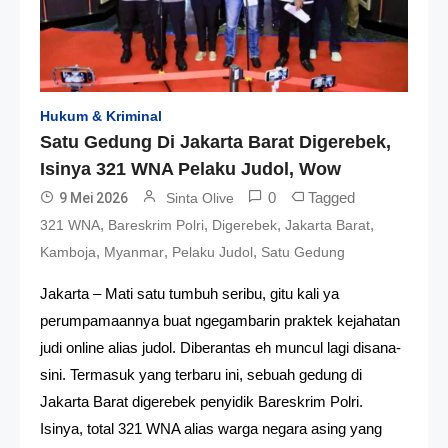
Hukum & Kriminal
Satu Gedung Di Jakarta Barat Digerebek,
Isinya 321 WNA Pelaku Judol, Wow
0
Tagged
9 Mei 2026
Sinta Olive
,
,
,
,
321 WNA
Bareskrim Polri
Digerebek
Jakarta Barat
,
,
,
Kamboja
Myanmar
Pelaku Judol
Satu Gedung
Jakarta – Mati satu tumbuh seribu, gitu kali ya
perumpamaannya buat ngegambarin praktek kejahatan
judi online alias judol. Diberantas eh muncul lagi disana-
sini. Termasuk yang terbaru ini, sebuah gedung di
Jakarta Barat digerebek penyidik Bareskrim Polri.
Isinya, total 321 WNA alias warga negara asing yang