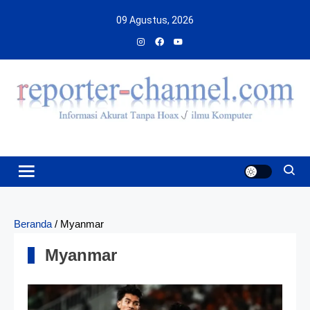
Skip
09 Agustus, 2026
to
content
Beranda
/
Myanmar
Myanmar