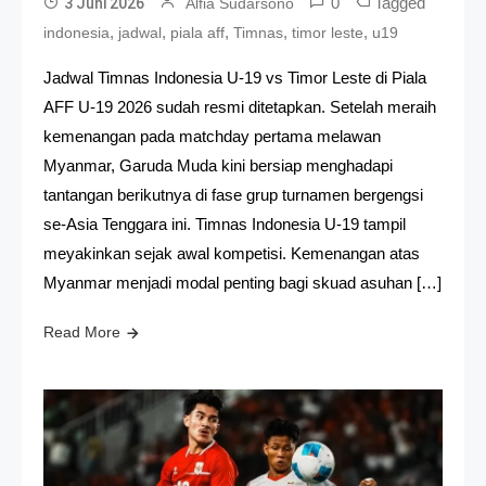
0
Tagged
3 Juni 2026
Alfia Sudarsono
,
,
,
,
,
indonesia
jadwal
piala aff
Timnas
timor leste
u19
Jadwal Timnas Indonesia U-19 vs Timor Leste di Piala
AFF U-19 2026 sudah resmi ditetapkan. Setelah meraih
kemenangan pada matchday pertama melawan
Myanmar, Garuda Muda kini bersiap menghadapi
tantangan berikutnya di fase grup turnamen bergengsi
se-Asia Tenggara ini. Timnas Indonesia U-19 tampil
meyakinkan sejak awal kompetisi. Kemenangan atas
Myanmar menjadi modal penting bagi skuad asuhan […]
Read More