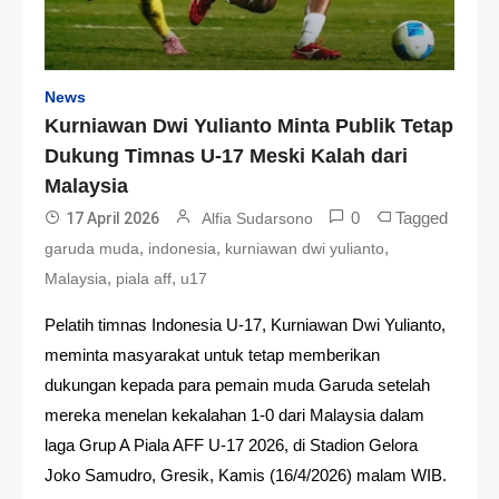
News
Kurniawan Dwi Yulianto Minta Publik Tetap
Dukung Timnas U-17 Meski Kalah dari
Malaysia
0
Tagged
17 April 2026
Alfia Sudarsono
,
,
,
garuda muda
indonesia
kurniawan dwi yulianto
,
,
Malaysia
piala aff
u17
Pelatih timnas Indonesia U-17, Kurniawan Dwi Yulianto,
meminta masyarakat untuk tetap memberikan
dukungan kepada para pemain muda Garuda setelah
mereka menelan kekalahan 1-0 dari Malaysia dalam
laga Grup A Piala AFF U-17 2026, di Stadion Gelora
Joko Samudro, Gresik, Kamis (16/4/2026) malam WIB.