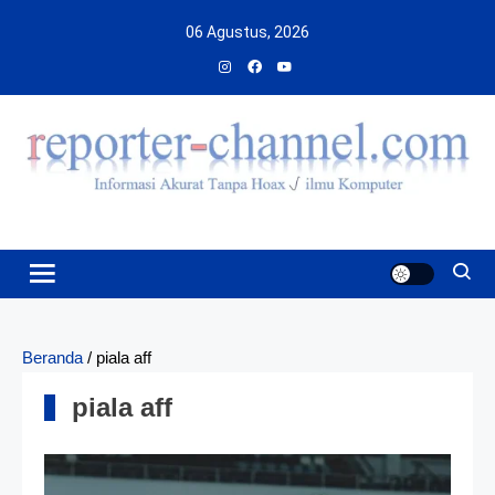
Skip
06 Agustus, 2026
to
content
Beranda
/
piala aff
piala aff