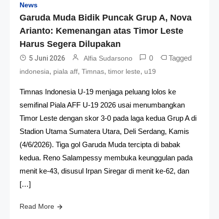
News
Garuda Muda Bidik Puncak Grup A, Nova
Arianto: Kemenangan atas Timor Leste
Harus Segera Dilupakan
0
Tagged
5 Juni 2026
Alfia Sudarsono
,
,
,
,
indonesia
piala aff
Timnas
timor leste
u19
Timnas Indonesia U-19 menjaga peluang lolos ke
semifinal Piala AFF U-19 2026 usai menumbangkan
Timor Leste dengan skor 3-0 pada laga kedua Grup A di
Stadion Utama Sumatera Utara, Deli Serdang, Kamis
(4/6/2026). Tiga gol Garuda Muda tercipta di babak
kedua. Reno Salampessy membuka keunggulan pada
menit ke-43, disusul Irpan Siregar di menit ke-62, dan
[…]
Read More