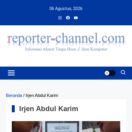
Skip
06 Agustus, 2026
to
content
Beranda
/
Irjen Abdul Karim
Irjen Abdul Karim