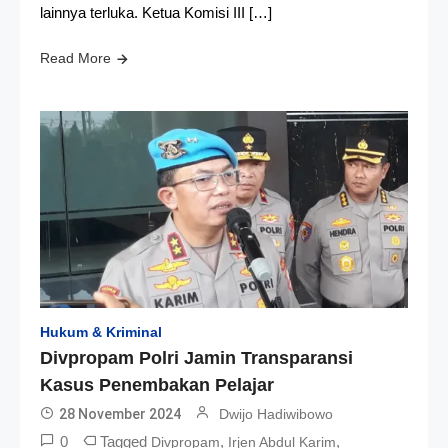
lainnya terluka. Ketua Komisi III […]
Read More
Hukum & Kriminal
Divpropam Polri Jamin Transparansi
Kasus Penembakan Pelajar
28 November 2024
Dwijo Hadiwibowo
0
Tagged
,
,
Divpropam
Irjen Abdul Karim