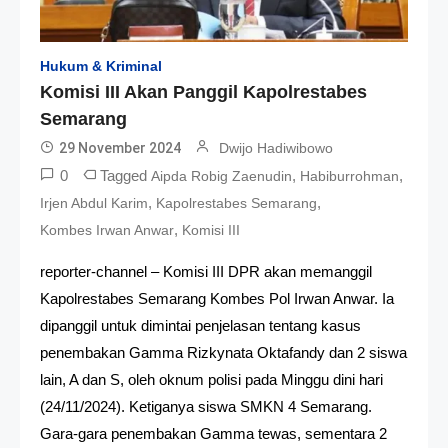
Hukum & Kriminal
Komisi III Akan Panggil Kapolrestabes
Semarang
29 November 2024
Dwijo Hadiwibowo
0
Tagged
,
,
Aipda Robig Zaenudin
Habiburrohman
,
,
Irjen Abdul Karim
Kapolrestabes Semarang
,
Kombes Irwan Anwar
Komisi III
reporter-channel – Komisi III DPR akan memanggil
Kapolrestabes Semarang Kombes Pol Irwan Anwar. Ia
dipanggil untuk dimintai penjelasan tentang kasus
penembakan Gamma Rizkynata Oktafandy dan 2 siswa
lain, A dan S, oleh oknum polisi pada Minggu dini hari
(24/11/2024). Ketiganya siswa SMKN 4 Semarang.
Gara-gara penembakan Gamma tewas, sementara 2