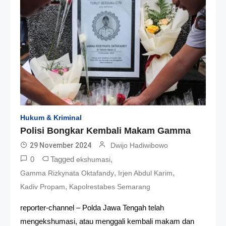
Hukum & Kriminal
Polisi Bongkar Kembali Makam Gamma
29 November 2024
Dwijo Hadiwibowo
0
Tagged
,
ekshumasi
,
,
Gamma Rizkynata Oktafandy
Irjen Abdul Karim
,
Kadiv Propam
Kapolrestabes Semarang
reporter-channel – Polda Jawa Tengah telah
mengekshumasi, atau menggali kembali makam dan