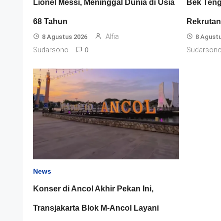
Lionel Messi, Meninggal Dunia di Usia
Bek Teng
68 Tahun
Rekrutan
Alfia
8 Agustus 2026
8 Agust
Sudarsono
Sudarson
0
News
Konser di Ancol Akhir Pekan Ini,
Transjakarta Blok M-Ancol Layani