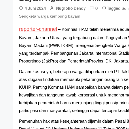
0
Tagged
4 Juni 2024
Nugroho Dendy
Sen
Sengketa warga kampung bayam
reporter-channel
– Komnas HAM telah menerima aduan
Bayam, Jakarta Utara, yang tergabung dalam Paguyuba
Bayam Madani (PWKTKBM), mengenai Sengketa Warga K
yang terdampak Pembangunan Jakarta International Stadi
Propertindo (JakPro) dan PemerintahProvinsi DKI Jakarta
Dalam kasusnya, beberapa warga dilaporkan oleh PT JakP
atas dugaan tindakan memasuki pekarangan orang lain se
KUHP. Penting Komnas HAM sampaikan bahwa dalam pemb
kewajiban dan tanggung jawab korporasi untuk menghorma
kebijakan pemerintah harus menjunjung tinggi prinsip-prin
partisipasi dari masyarakat, sehingga dapat tercapai keadi
Pemenuhan hak atas kesejahteraan dijamin dalam Pasal 
Pasal 11 ayat (1) Undang-Undang Nomor 11 Tahun 2005 