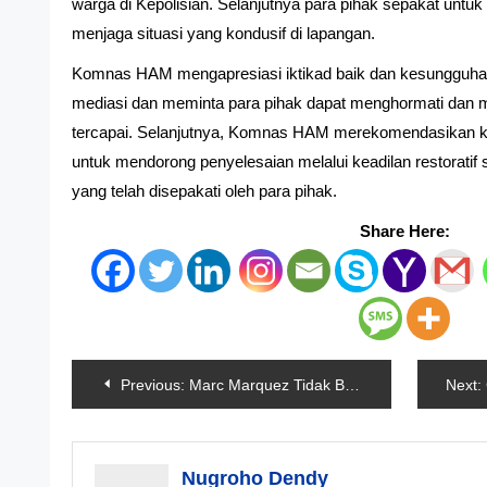
warga di Kepolisian. Selanjutnya para pihak sepakat un
menjaga situasi yang kondusif di lapangan.
Komnas HAM mengapresiasi iktikad baik dan kesungguhan
mediasi dan meminta para pihak dapat menghormati dan 
tercapai. Selanjutnya, Komnas HAM merekomendasikan ke
untuk mendorong penyelesaian melalui keadilan restorat
yang telah disepakati oleh para pihak.
Share Here:
Navigasi
Previous:
Marc Marquez Tidak Berdaya Diasapi Enea Bastianini
Next:
pos
Nugroho Dendy