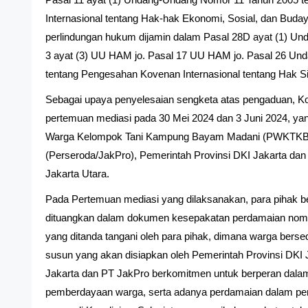
Internasional tentang Hak-hak Ekonomi, Sosial, dan Bud
perlindungan hukum dijamin dalam Pasal 28D ayat (1) Un
3 ayat (3) UU HAM jo. Pasal 17 UU HAM jo. Pasal 26 U
tentang Pengesahan Kovenan Internasional tentang Hak Sipi
Sebagai upaya penyelesaian sengketa atas pengaduan,
pertemuan mediasi pada 30 Mei 2024 dan 3 Juni 2024, yan
Warga Kelompok Tani Kampung Bayam Madani (PWKTKBM)
(Perseroda/JakPro), Pemerintah Provinsi DKI Jakarta dan
Jakarta Utara.
Pada Pertemuan mediasi yang dilaksanakan, para pihak b
dituangkan dalam dokumen kesepakatan perdamaian nom
yang ditanda tangani oleh para pihak, dimana warga bersed
susun yang akan disiapkan oleh Pemerintah Provinsi DKI 
Jakarta dan PT JakPro berkomitmen untuk berperan dala
pemberdayaan warga, serta adanya perdamaian dalam pe