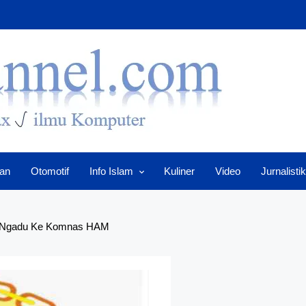
an
Otomotif
Info Islam
Kuliner
Video
Jurnalistik
 Ngadu Ke Komnas HAM