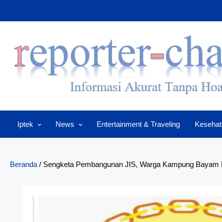
Skip
to
content
Iptek
News
Entertainment & Traveling
Kesehat
Beranda
/
Sengketa Pembangunan JIS, Warga Kampung Bayam