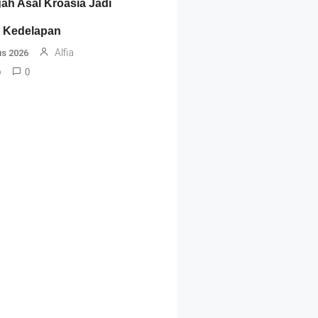
ah Asal Kroasia Jadi
 Kedelapan
Alfia
us 2026
o
0