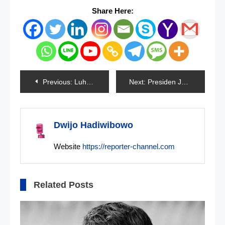
Share Here:
Navigasi
Previous:
Luhut Bersedia Jadi Ketua Umum Golkar Jika Didukung Anggota
Next:
Presiden Jokowi Akan ke China Bertemu Xi Jinping
pos
Dwijo Hadiwibowo
Website
https://reporter-channel.com
Related Posts