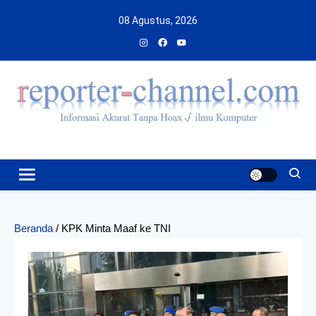
Skip
08 Agustus, 2026
to
content
Beranda
/
KPK Minta Maaf ke TNI