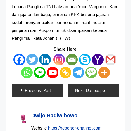
kepada Panglima TNI Laksamana Yudo Margono. “Kami
dari jajaran lembaga, pimpinan KPK beserta jajaran
sudah menyampaikan permohonan maaf melalui
pimpinan dan Puspom untuk disampaikan kepada
Panglima,” kata Johanis. (HW)
Share Here:
Navigasi
Previous:
Pertemuan Jokowi – Xi Jinping Hasilkan 8 Kesepakatan
Next:
Danpuspom Sayangkan OTT KPK Tak Koordinasi dengan TNI
pos
Dwijo Hadiwibowo
Website
https://reporter-channel.com