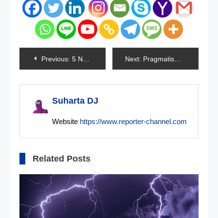
Navigasi
Previous:
5 Nama Cawapres Untuk Anies Baswedan
Next:
Pragmatisme Vs Ideologis (Sebuah Tantangan Dalam Mewujudkan Gagasan Besar NKRI)
pos
Suharta DJ
Website
https://www.reporter-channel.com
Related Posts