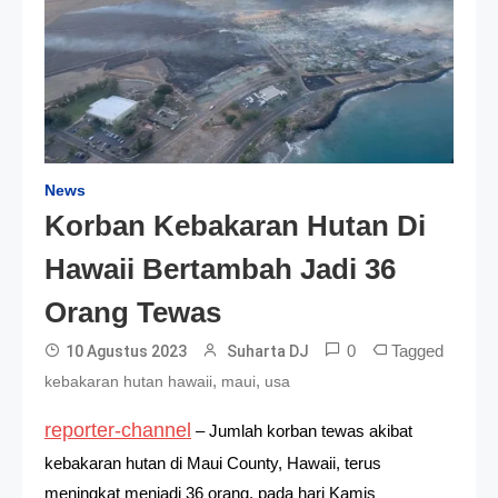
News
Korban Kebakaran Hutan Di
Hawaii Bertambah Jadi 36
Orang Tewas
0
Tagged
10 Agustus 2023
Suharta DJ
,
,
kebakaran hutan hawaii
maui
usa
reporter-channel
– Jumlah korban tewas akibat
kebakaran hutan di Maui County, Hawaii, terus
meningkat menjadi 36 orang, pada hari Kamis