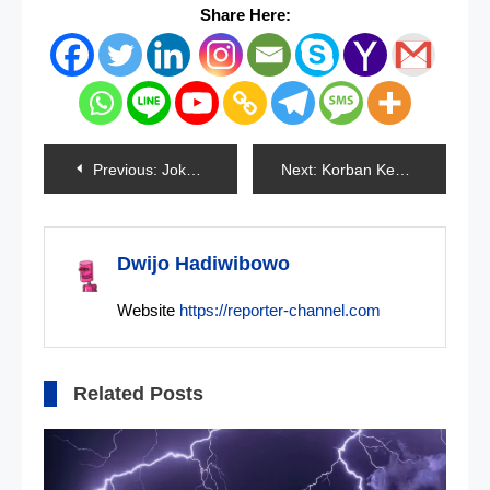
Share Here:
Navigasi
Previous:
Jokowi Bertemu Para Pemred Lagi
Next:
Korban Kebakaran Hutan Di Hawaii Bertambah Jadi 36 Orang Tewas
pos
Dwijo Hadiwibowo
Website
https://reporter-channel.com
Related Posts