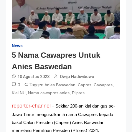
News
5 Nama Cawapres Untuk
Anies Baswedan
10 Agustus 2023
Dwijo Hadiwibowo
0
Tagged
,
,
,
Anies Baswedan
Capres
Cawapres
,
,
Kiai NU
Nama cawapres anies
Pilpres
reporter-channel
– Sekitar 200-an kiai dan gus se-
Jawa Timur mengusulkan 5 nama Cawapres kepada
bakal Calon Presiden (Capers) Anies Baswedan
menjelang Pemilihan Presiden (Pilpres) 2024.