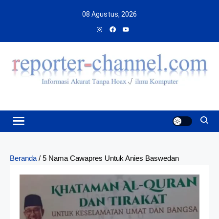
Skip
08 Agustus, 2026
to
content
Beranda
/
5 Nama Cawapres Untuk Anies Baswedan