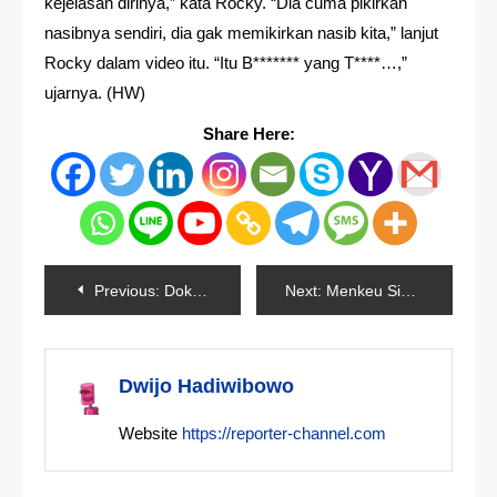
kejelasan dirinya,” kata Rocky. “Dia cuma pikirkan
nasibnya sendiri, dia gak memikirkan nasib kita,” lanjut
Rocky dalam video itu. “Itu B******* yang T****…,”
ujarnya. (HW)
Share Here:
Navigasi
Previous:
Dokter Penganiaya Balita Di Makassar Jadi Tersangka Tapi Tidak Ditahan
Next:
Menkeu Siapkan 8 Triliun Untuk Tambahan Bansos Beras
pos
Dwijo Hadiwibowo
Website
https://reporter-channel.com