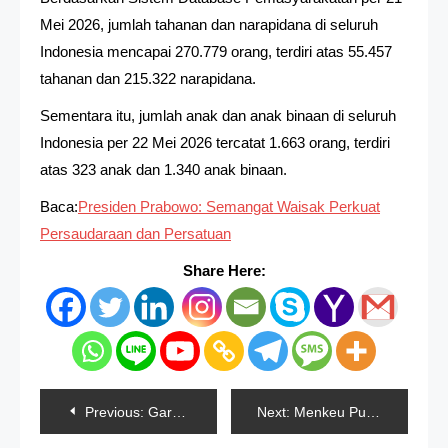
Mei 2026, jumlah tahanan dan narapidana di seluruh
Indonesia mencapai 270.779 orang, terdiri atas 55.457
tahanan dan 215.322 narapidana.
Sementara itu, jumlah anak dan anak binaan di seluruh
Indonesia per 22 Mei 2026 tercatat 1.663 orang, terdiri
atas 323 anak dan 1.340 anak binaan.
Baca:
Presiden Prabowo: Semangat Waisak Perkuat
Persaudaraan dan Persatuan
Share Here:
Navigasi
Previous:
Garuda Muda Buka Piala AFF U-19 2026 dengan Kemenangan, Ini Klasemen Grup A
Next:
Menkeu Purbaya Ganjar Pengusaha Insentif Pajak 0 Persen Soal DHE