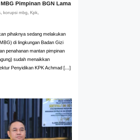
si MBG Pimpinan BGN Lama
,
,
,
s
korupsi mbg
Kpk
kan pihaknya sedang melakukan
 (MBG) di lingkungan Badan Gizi
an penahanan mantan pimpinan
jagung) sudah menaikkan
irektur Penyidikan KPK Achmad […]