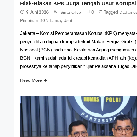
Blak-Blakan KPK Juga Tengah Usut Korup
0
Tagged
9 Juni 2026
Sinta Olive
Dadan c
,
Pimpinan BGN Lama
Usut
Jakarta – Komisi Pemberantasan Korupsi (KPK) menyata
penyelidikan dugaan korupsi terkait Makan Bergizi Gratis
Nasional (BGN) pada saat Kejaksaan Agung mengumumk
BGN. “kami sudah ada lidik tetapi kemudian APH lain (Ke
prosesnya ke tahap penyidikan,” ujar Pelaksana Tugas D
Read More