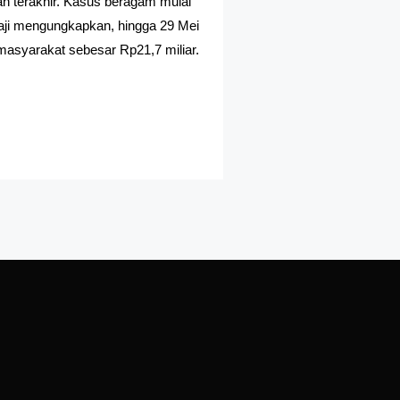
an terakhir. Kasus beragam mulai
haji mengungkapkan, hingga 29 Mei
 masyarakat sebesar Rp21,7 miliar.