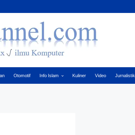
an
Otomotif
Info Islam
Kuliner
Video
Jurnalistik