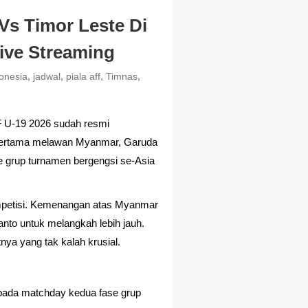
Vs Timor Leste Di
Live Streaming
,
,
,
,
onesia
jadwal
piala aff
Timnas
F U-19 2026 sudah resmi
 pertama melawan Myanmar, Garuda
se grup turnamen bergengsi se-Asia
mpetisi. Kemenangan atas Myanmar
anto untuk melangkah lebih jauh.
nya yang tak kalah krusial.
 pada matchday kedua fase grup