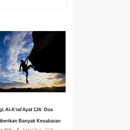
gi, Al-A’raf Ayat 126: Doa
berikan Banyak Kesabaran
Sinta Olive
us 2026
0