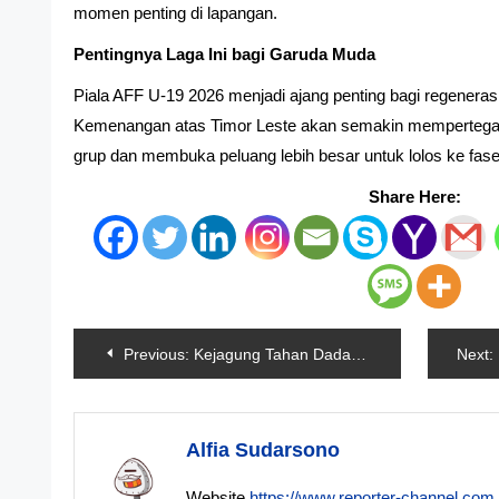
momen penting di lapangan.
Pentingnya Laga Ini bagi Garuda Muda
Piala AFF U-19 2026 menjadi ajang penting bagi regeneras
Kemenangan atas Timor Leste akan semakin mempertegas 
grup dan membuka peluang lebih besar untuk lolos ke fas
Share Here:
Navigasi
Previous:
Kejagung Tahan Dadan Hindayana, Jadi Tersangka Korupsi Tata Kelola MBG
Next:
pos
Alfia Sudarsono
Website
https://www.reporter-channel.com