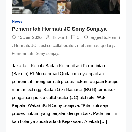
News
Pemerintah Hormati JC Sony Sonjaya
0
Tagged
15 Juni 2026
Edward
bakom ri
,
,
,
,
,
Hormati
JC
Justice collaborator
muhammad qodary
,
Pemerintah
Sony sonjaya
Jakarta – Kepala Badan Komunikasi Pemerintah
(Bakom) RI Muhammad Qodari menyampaikan
pemerintah menghormati proses hukum dugaan korupsi
mantan petinggi Badan Gizi Nasional (BGN) termasuk
pengajuan justice collaborator (JC) oleh eks Wakil
Kepala (Waka) BGN Sony Sonjaya. “Kita ikuti saja
proses hukum yang berjalan dengan baik. Pada hari ini
kan bolanya sudah ada di Kejaksaan. Apakah […]