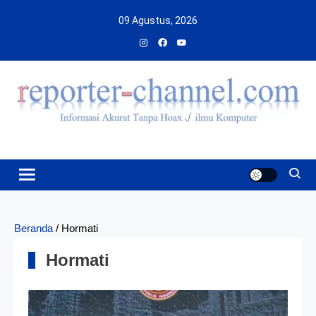
Skip
09 Agustus, 2026
to
content
Beranda
/
Hormati
Hormati