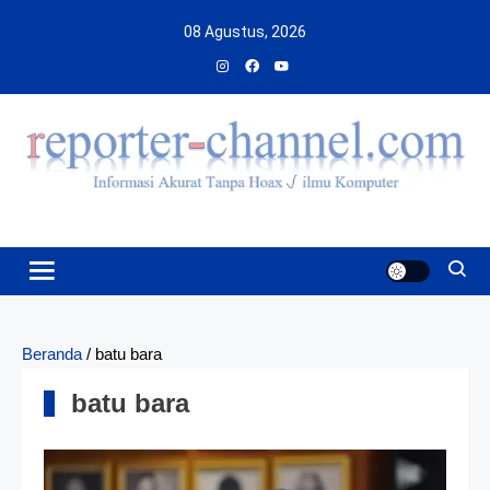
Skip
08 Agustus, 2026
to
content
Beranda
/
batu bara
batu bara