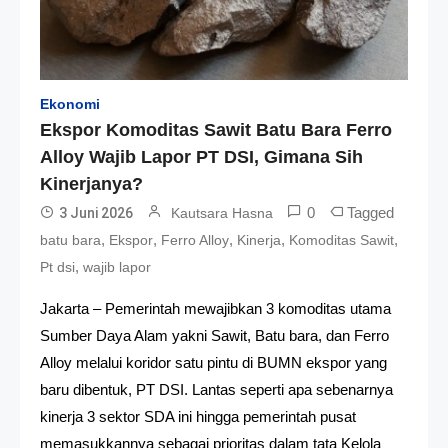
Ekonomi
Ekspor Komoditas Sawit Batu Bara Ferro
Alloy Wajib Lapor PT DSI, Gimana Sih
Kinerjanya?
0
Tagged
3 Juni 2026
Kautsara Hasna
,
,
,
,
,
batu bara
Ekspor
Ferro Alloy
Kinerja
Komoditas Sawit
,
Pt dsi
wajib lapor
Jakarta – Pemerintah mewajibkan 3 komoditas utama
Sumber Daya Alam yakni Sawit, Batu bara, dan Ferro
Alloy melalui koridor satu pintu di BUMN ekspor yang
baru dibentuk, PT DSI. Lantas seperti apa sebenarnya
kinerja 3 sektor SDA ini hingga pemerintah pusat
memasukkannya sebagai prioritas dalam tata Kelola