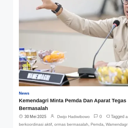
News
Kemendagri Minta Pemda Dan Aparat Tegas
Bermasalah
0
Tagged
30 Mei 2025
Dwijo Hadiwibowo
a
,
,
,
berkoordinasi aktif
ormas bermasalah
Pemda
Wamendagri 