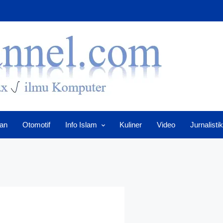
an
Otomotif
Info Islam
Kuliner
Video
Jurnalistik