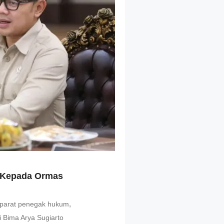
 Kepada Ormas
,
parat penegak hukum
Bima Arya Sugiarto