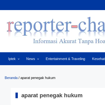
Skip
to
content
Iptek
News
Entertainment & Traveling
Kesehat
Beranda
/
aparat penegak hukum
aparat penegak hukum