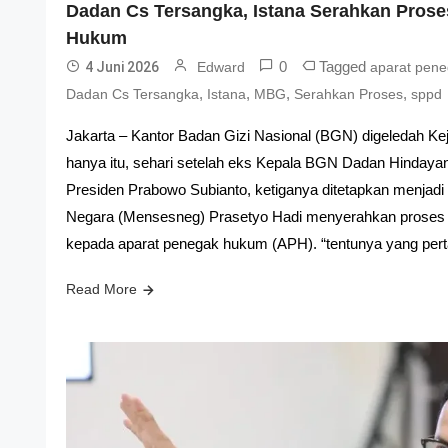
Dadan Cs Tersangka, Istana Serahkan Prose
Hukum
0
Tagged
4 Juni 2026
Edward
aparat pen
,
,
,
,
Dadan Cs Tersangka
Istana
MBG
Serahkan Proses
sppd
Jakarta – Kantor Badan Gizi Nasional (BGN) digeledah Ke
hanya itu, sehari setelah eks Kepala BGN Dadan Hindayan
Presiden Prabowo Subianto, ketiganya ditetapkan menjadi 
Negara (Mensesneg) Prasetyo Hadi menyerahkan proses
kepada aparat penegak hukum (APH). “tentunya yang pert
Read More