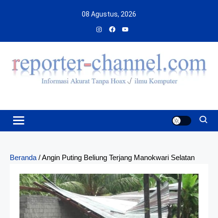
Skip
08 Agustus, 2026
to
content
Beranda
/
Angin Puting Beliung Terjang Manokwari Selatan