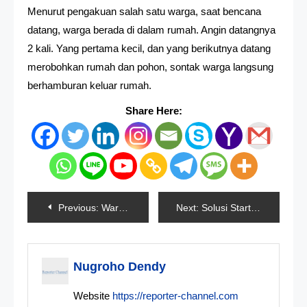
Menurut pengakuan salah satu warga, saat bencana
datang, warga berada di dalam rumah. Angin datangnya
2 kali. Yang pertama kecil, dan yang berikutnya datang
merobohkan rumah dan pohon, sontak warga langsung
berhamburan keluar rumah.
Share Here:
Navigasi
Previous:
Warga 3 Desa Di Aceh Barat Positif Covid-19
Next:
Solusi Startup Repair Pada Tampilan Komputer
pos
Nugroho Dendy
Website
https://reporter-channel.com