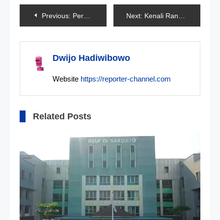
Navigasi
Previous:
Peretas Akun DPR Dilacak Polisi
Next:
Kenali Rangka Motor Sebelum Membeli
pos
Dwijo Hadiwibowo
Website
https://reporter-channel.com
Related Posts