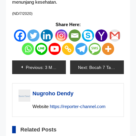
menunjang kesehatan.
(ND/7/2020)
Share Here:
Navigasi
Previous:
3 Menteri Resmikan Layanan Tiket Online Kapal Ferry
Next:
Bocah 7 Tahun Diperkosa Dan Dibakar
pos
Nugroho Dendy
Website
https://reporter-channel.com
Related Posts