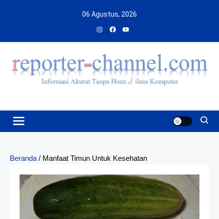
Skip
06 Agustus, 2026
to
content
Beranda
/
Manfaat Timun Untuk Kesehatan