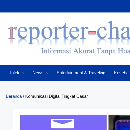
Skip
to
content
Iptek
News
Entertainment & Traveling
Kesehat
Beranda
/
Komunikasi Digital Tingkat Dasar