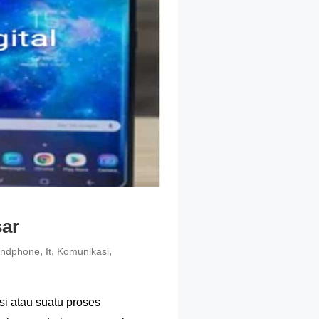
sar
,
,
,
ndphone
It
Komunikasi
i atau suatu proses