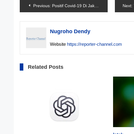
Navigasi
Previous:
Positif Covid-19 Di Jakarta Bertambah 132 Kasus
Next:
pos
Nugroho Dendy
Website
https://reporter-channel.com
Related Posts