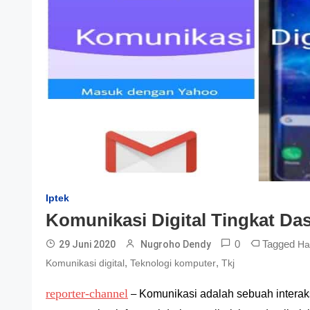
Iptek
Komunikasi Digital Tingkat Da
0
Tagged
29 Juni 2020
Nugroho Dendy
Ha
,
,
Komunikasi digital
Teknologi komputer
Tkj
reporter-channel
–
Komunikasi adalah sebuah interaks