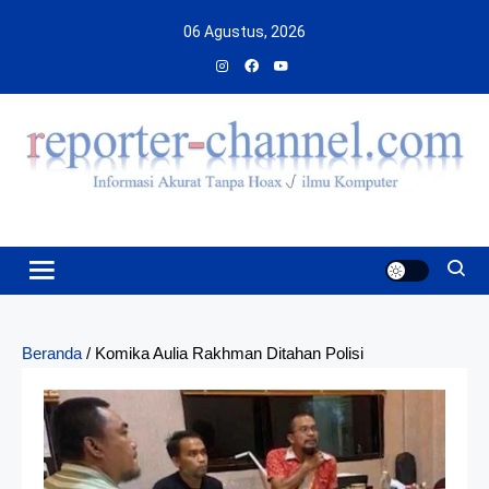
Skip
06 Agustus, 2026
to
content
Beranda
/
Komika Aulia Rakhman Ditahan Polisi