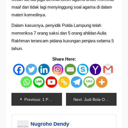
maaf dan tidak lagi menyinggung soal agama di dalam
materi komedinya.
Dalam kasusnya, penyidik Polda Lampung telah
memeriksa 7 orang saksi dan 5 orang ahlidan Aulia
Rakhman terancam pidana kurungan penjara selama 5
tahun.
Share Here:
Navigasi
Previous:
1 Pelajar Jadi Korban Kekerasan 15 Kakak Kelasnya
Next:
Judi Bola Online Dari Filipina Berhasil Diungkap Polisi
pos
Nugroho Dendy