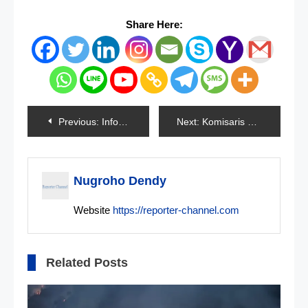
Share Here:
Navigasi
Previous:
Information Technology (IT) Bukan Cuma Komputer
Next:
Komisaris Polisi Bawa Narkoba 10 Kg Ditembak Polisi
pos
Nugroho Dendy
Website
https://reporter-channel.com
Related Posts