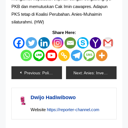
PKB dan memutuskan Cak Imin cawapres. Adapun
PKS tetap di Koalisi Perubahan. Anies-Muhaimin
silaturahmi. (HW)
Share Here:
Navigasi
Previous:
Polisi Batalkan Tilang Uji Emisi
Next:
Anies: Investasi Pemicu Penderitaan Perlu Dikoreksi
pos
Dwijo Hadiwibowo
Website
https://reporter-channel.com