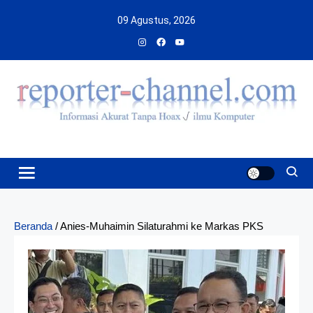
Skip
09 Agustus, 2026
to
content
Beranda
/
Anies-Muhaimin Silaturahmi ke Markas PKS