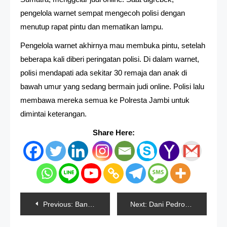
pengelola warnet sempat mengecoh polisi dengan
menutup rapat pintu dan mematikan lampu.
Pengelola warnet akhirnya mau membuka pintu, setelah
beberapa kali diberi peringatan polisi. Di dalam warnet,
polisi mendapati ada sekitar 30 remaja dan anak di
bawah umur yang sedang bermain judi online. Polisi lalu
membawa mereka semua ke Polresta Jambi untuk
dimintai keterangan.
Share Here:
Navigasi
Previous:
Bantuan 600 Ribu Cair Bulan Agustus
Next:
Dani Pedrosa Bisa Ancam Tim Orange Honda
pos