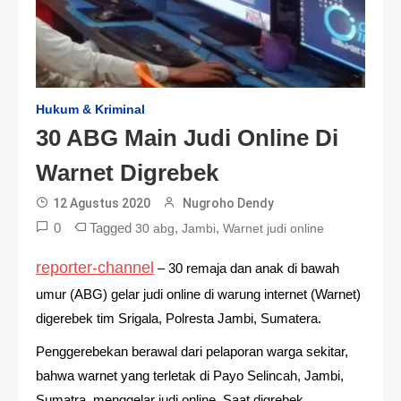
Hukum & Kriminal
30 ABG Main Judi Online Di
Warnet Digrebek
12 Agustus 2020
Nugroho Dendy
0
Tagged
,
,
30 abg
Jambi
Warnet judi online
reporter-channel
– 30 remaja dan anak di bawah
umur (ABG) gelar judi online di warung internet (Warnet)
digerebek tim Srigala, Polresta Jambi, Sumatera.
Penggerebekan berawal dari pelaporan warga sekitar,
bahwa warnet yang terletak di Payo Selincah, Jambi,
Sumatra, menggelar judi online. Saat digrebek,