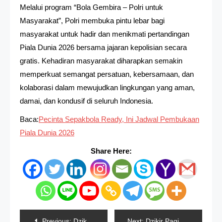
Melalui program “Bola Gembira – Polri untuk
Masyarakat”, Polri membuka pintu lebar bagi
masyarakat untuk hadir dan menikmati pertandingan
Piala Dunia 2026 bersama jajaran kepolisian secara
gratis. Kehadiran masyarakat diharapkan semakin
memperkuat semangat persatuan, kebersamaan, dan
kolaborasi dalam mewujudkan lingkungan yang aman,
damai, dan kondusif di seluruh Indonesia.
Baca:
Pecinta Sepakbola Ready, Ini Jadwal Pembukaan
Piala Dunia 2026
Share Here:
Navigasi
Previous:
Dzikir Pagi, Al Zalzalah Ayat 7-8: Maha Adil Timbangan Allah, Kebaikan Dan Kejahatan Manusia Dibalas
Next:
Dzikir Pagi, Al Bayyinah Ayat 7: Mukmin Beriman Dan Berbuat Kebajikan Itu Sebaik-Baik Makhluk