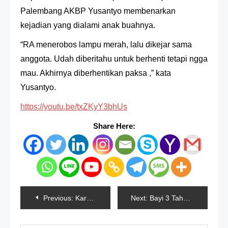
Palembang AKBP Yusantyo membenarkan
kejadian yang dialami anak buahnya.
“RA menerobos lampu merah, lalu dikejar sama
anggota. Udah diberitahu untuk berhenti tetapi ngga
mau. Akhirnya diberhentikan paksa ,” kata
Yusantyo.
https://youtu.be/txZKyY3bhUs
Share Here:
Navigasi
Previous:
Karyawan Pabrik Rokok Di Sumenep Reaktif Covid-19
Next:
Bayi 3 Tahun Ditemukan Mengambang Di Kolam Depan Rumah
pos