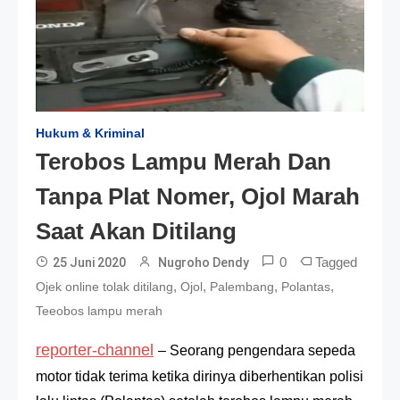
Hukum & Kriminal
Terobos Lampu Merah Dan
Tanpa Plat Nomer, Ojol Marah
Saat Akan Ditilang
0
Tagged
25 Juni 2020
Nugroho Dendy
,
,
,
,
Ojek online tolak ditilang
Ojol
Palembang
Polantas
Teeobos lampu merah
reporter-channel
– Seorang pengendara sepeda
motor tidak terima ketika dirinya diberhentikan polisi