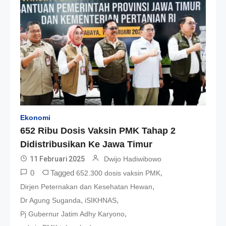
Ekonomi
652 Ribu Dosis Vaksin PMK Tahap 2
Didistribusikan Ke Jawa Timur
11 Februari 2025
Dwijo Hadiwibowo
0
Tagged
,
652.300 dosis vaksin PMK
,
Dirjen Peternakan dan Kesehatan Hewan
,
,
Dr Agung Suganda
iSIKHNAS
,
Pj Gubernur Jatim Adhy Karyono