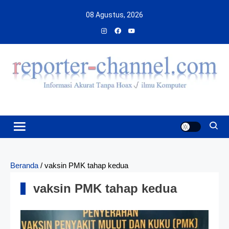
Skip
08 Agustus, 2026
to
content
Beranda
/
vaksin PMK tahap kedua
vaksin PMK tahap kedua