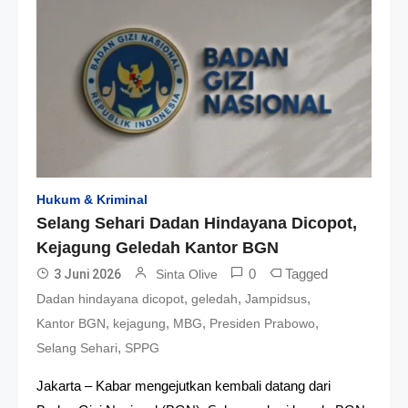
Hukum & Kriminal
Selang Sehari Dadan Hindayana Dicopot,
Kejagung Geledah Kantor BGN
0
Tagged
3 Juni 2026
Sinta Olive
,
,
,
Dadan hindayana dicopot
geledah
Jampidsus
,
,
,
,
Kantor BGN
kejagung
MBG
Presiden Prabowo
,
Selang Sehari
SPPG
Jakarta – Kabar mengejutkan kembali datang dari