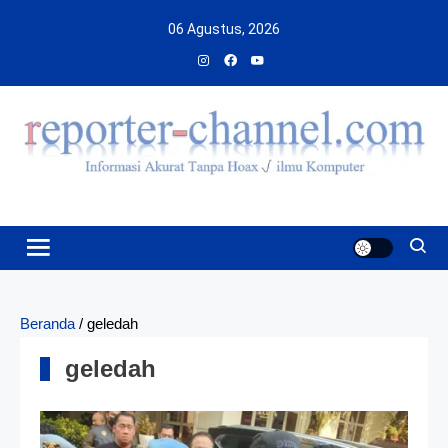
Skip
06 Agustus, 2026
to
content
Beranda
/
geledah
geledah