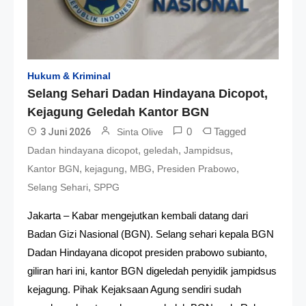
Hukum & Kriminal
Selang Sehari Dadan Hindayana Dicopot,
Kejagung Geledah Kantor BGN
0
Tagged
3 Juni 2026
Sinta Olive
,
,
,
Dadan hindayana dicopot
geledah
Jampidsus
,
,
,
,
Kantor BGN
kejagung
MBG
Presiden Prabowo
,
Selang Sehari
SPPG
Jakarta – Kabar mengejutkan kembali datang dari
Badan Gizi Nasional (BGN). Selang sehari kepala BGN
Dadan Hindayana dicopot presiden prabowo subianto,
giliran hari ini, kantor BGN digeledah penyidik jampidsus
kejagung. Pihak Kejaksaan Agung sendiri sudah