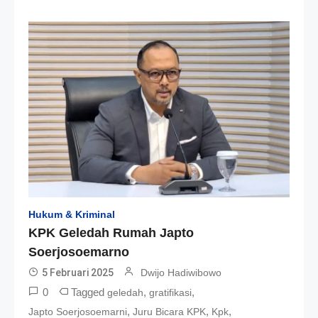
Hukum & Kriminal
KPK Geledah Rumah Japto
Soerjosoemarno
5 Februari 2025
Dwijo Hadiwibowo
0
Tagged
,
,
geledah
gratifikasi
,
,
,
Japto Soerjosoemarni
Juru Bicara KPK
Kpk