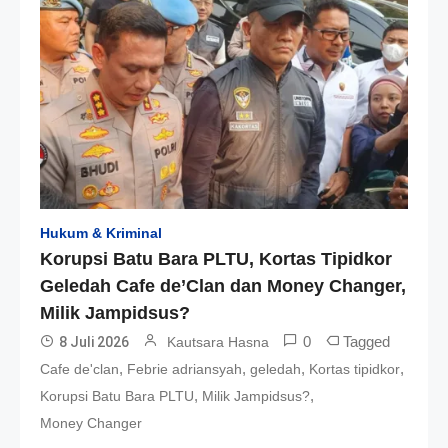
Hukum & Kriminal
Korupsi Batu Bara PLTU, Kortas Tipidkor
Geledah Cafe de’Clan dan Money Changer,
Milik Jampidsus?
0
Tagged
8 Juli 2026
Kautsara Hasna
,
,
,
,
Cafe de'clan
Febrie adriansyah
geledah
Kortas tipidkor
,
,
Korupsi Batu Bara PLTU
Milik Jampidsus?
Money Changer