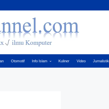
an
Otomotif
Info Islam
Kuliner
Video
Jurnalistik