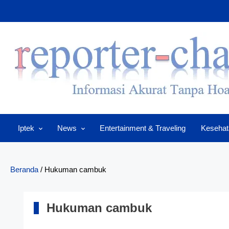
Skip
to
content
Iptek
News
Entertainment & Traveling
Kesehat
Beranda
/
Hukuman cambuk
Hukuman cambuk