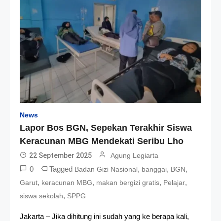
News
Lapor Bos BGN, Sepekan Terakhir Siswa
Keracunan MBG Mendekati Seribu Lho
22 September 2025
Agung Legiarta
0
Tagged
,
,
,
Badan Gizi Nasional
banggai
BGN
,
,
,
,
Garut
keracunan MBG
makan bergizi gratis
Pelajar
,
siswa sekolah
SPPG
Jakarta – Jika dihitung ini sudah yang ke berapa kali,