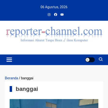
Skip
06 Agustus, 2026
to
content
Beranda
/
banggai
banggai