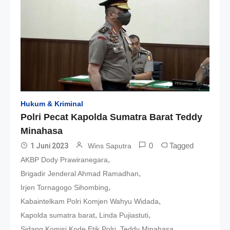
Hukum & Kriminal
Polri Pecat Kapolda Sumatra Barat Teddy
Minahasa
0
Tagged
1 Juni 2023
Wins Saputra
,
AKBP Dody Prawiranegara
,
Brigadir Jenderal Ahmad Ramadhan
,
Irjen Tornagogo Sihombing
,
Kabaintelkam Polri Komjen Wahyu Widada
,
,
Kapolda sumatra barat
Linda Pujiastuti
,
Sidang Komisi Kode Etik Polri
Teddy Minahasa