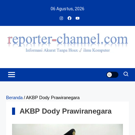
Skip
06 Agustus, 2026
to
content
Beranda
/
AKBP Dody Prawiranegara
AKBP Dody Prawiranegara