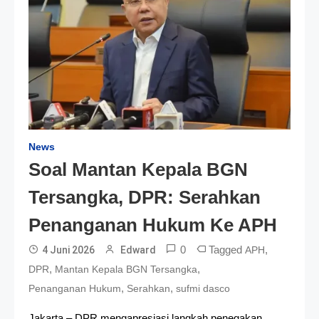
News
Soal Mantan Kepala BGN
Tersangka, DPR: Serahkan
Penanganan Hukum Ke APH
0
Tagged
,
4 Juni 2026
Edward
APH
,
,
DPR
Mantan Kepala BGN Tersangka
,
,
Penanganan Hukum
Serahkan
sufmi dasco
Jakarta – DPR mengapresiasi langkah penegakan