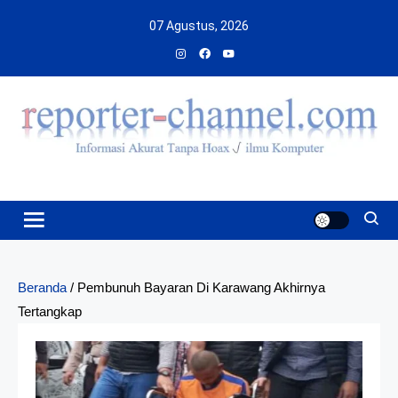
Skip
07 Agustus, 2026
to
content
Beranda
/
Pembunuh Bayaran Di Karawang Akhirnya
Tertangkap