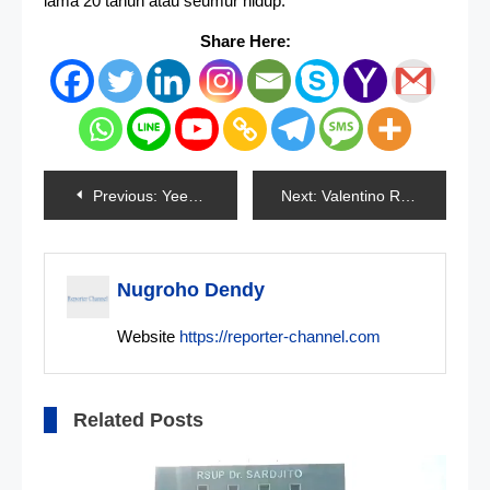
lama 20 tahun atau seumur hidup.
Share Here:
Navigasi
Previous:
Yeey…Ducati Setuju Honda Dan Yamaha Dapat Konsesi
Next:
Valentino Rossi Dukung Adiknya Di Honda
pos
Nugroho Dendy
Website
https://reporter-channel.com
Related Posts