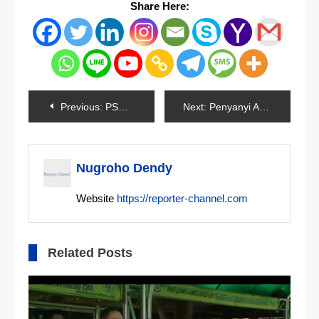
Share Here:
Navigasi
Previous:
PSM Berlapang Dada, Meski AFC Cup 2020 Dibatalkan
Next:
Penyanyi Ayla Zumella Ditangkap Polisi
pos
Nugroho Dendy
Website
https://reporter-channel.com
Related Posts