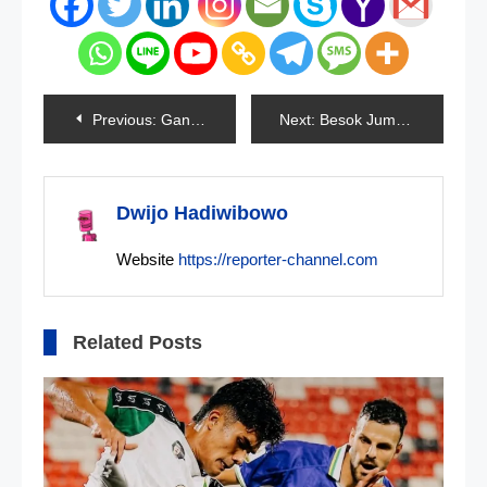
Navigasi
Previous:
Ganjar-Mahfud Daftar ke KPU Besok
Next:
Besok Jumat, Ketua KPK Diperiksa Polisi
pos
Dwijo Hadiwibowo
Website
https://reporter-channel.com
Related Posts