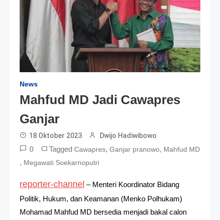
News
Mahfud MD Jadi Cawapres
Ganjar
18 Oktober 2023
Dwijo Hadiwibowo
0
Tagged
,
,
Cawapres
Ganjar pranowo
Mahfud MD
,
Megawati Soekarnoputri
reporter-channel
– Menteri Koordinator Bidang
Politik, Hukum, dan Keamanan (Menko Polhukam)
Mohamad Mahfud MD bersedia menjadi bakal calon