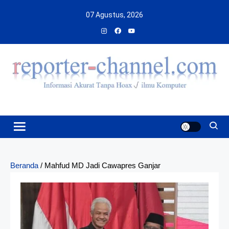
Skip
07 Agustus, 2026
to
content
Beranda
/
Mahfud MD Jadi Cawapres Ganjar