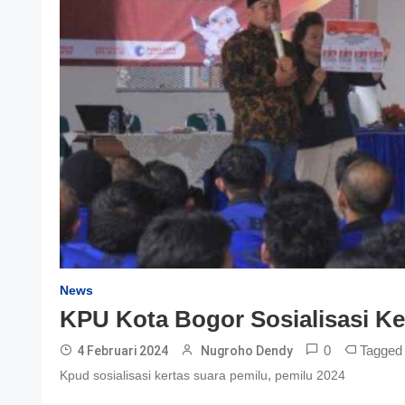
News
KPU Kota Bogor Sosialisasi Ke
0
Tagge
4 Februari 2024
Nugroho Dendy
,
Kpud sosialisasi kertas suara pemilu
pemilu 2024