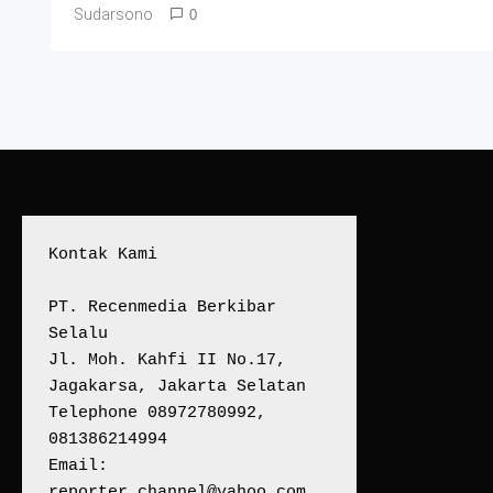
Sudarsono
0
Kontak Kami
PT. Recenmedia Berkibar 
Selalu
Jl. Moh. Kahfi II No.17, 
Jagakarsa, Jakarta Selatan
Telephone 08972780992, 
081386214994
Email:
reporter_channel@yahoo.com