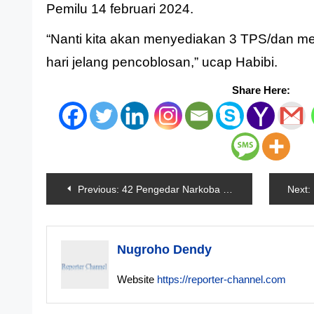
Pemilu 14 februari 2024.
“Nanti kita akan menyediakan 3 TPS/dan men
hari jelang pencoblosan,” ucap Habibi.
Share Here:
Navigasi
Previous:
42 Pengedar Narkoba Ditangkap Polisi
Next:
pos
Nugroho Dendy
Website
https://reporter-channel.com