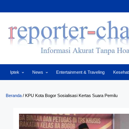
Skip
to
content
Iptek
News
Entertainment & Traveling
Kesehat
Beranda
/
KPU Kota Bogor Sosialisasi Kertas Suara Pemilu