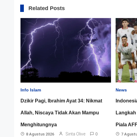
Related Posts
Info Islam
News
Dzikir Pagi, Ibrahim Ayat 34: Nikmat
Indonesi
Allah, Niscaya Tidak Akan Mampu
Langkah 
Menghitungnya
Piala AF
Sinta Olive
8 Agustus 2026
0
7 Agust