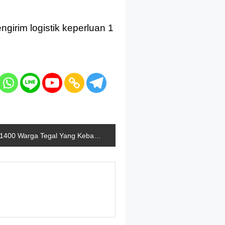
girim logistik keperluan 1
1400 Warga Tegal Yang Kebanjiran Telah Kembali Ke Rumah