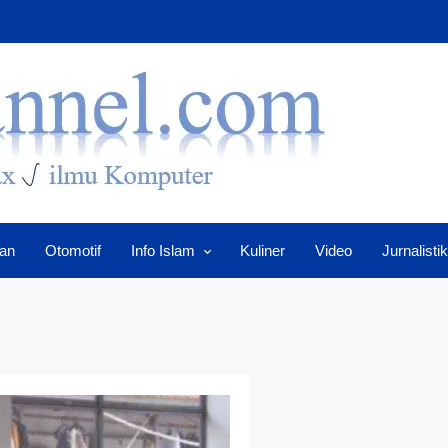
an
Otomotif
Info Islam
Kuliner
Video
Jurnalistik