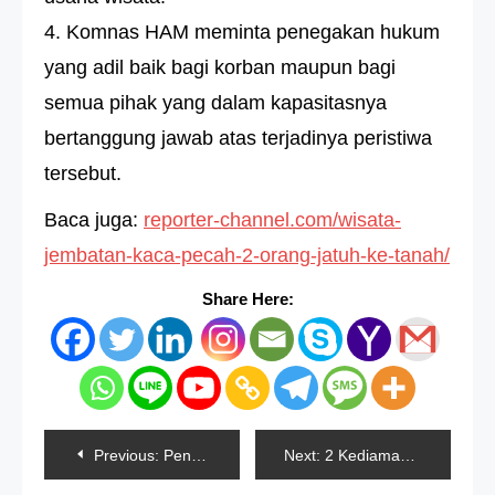
4. Komnas HAM meminta penegakan hukum
yang adil baik bagi korban maupun bagi
semua pihak yang dalam kapasitasnya
bertanggung jawab atas terjadinya peristiwa
tersebut.
Baca juga:
reporter-channel.com/wisata-
jembatan-kaca-pecah-2-orang-jatuh-ke-tanah/
Share Here:
Navigasi
Previous:
Pengemudi Fortuner Yang Menabrak Wanita Di Pesanggrahan Ditetapkan Sebagai Tersangka
Next:
2 Kediaman Ketua KPK Digeledah Polisi, Ini Hasilnya