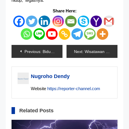
hidup,” tegasnya.
Share Here:
Navigasi
Previous:
Biduan Pembuang Bayi Ditangkap Polisi
Next:
Wisatawan Pantai Santolo Tewas
pos
Nugroho Dendy
Website
https://reporter-channel.com
Related Posts