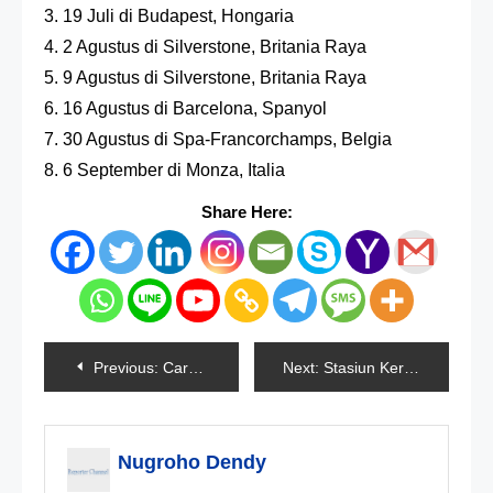
3. 19 Juli di Budapest, Hongaria
4. 2 Agustus di Silverstone, Britania Raya
5. 9 Agustus di Silverstone, Britania Raya
6. 16 Agustus di Barcelona, Spanyol
7. 30 Agustus di Spa-Francorchamps, Belgia
8. 6 September di Monza, Italia
Share Here:
Navigasi
Previous:
Cara Memperbaiki File Word Yang Rusak (Corrupt)
Next:
Stasiun Kereta Api Resmi Terintegrasi/Terhubung
pos
Nugroho Dendy