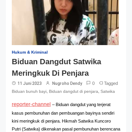
Hukum & Kriminal
Biduan Dangdut Satwika
Meringkuk Di Penjara
0
Tagged
11 Juni 2023
Nugroho Dendy
,
,
Biduan bunuh bayi
Biduan dangdut di penjara
Satwika
reporter-channel
– Biduan dangdut yang terjerat
kasus pembunuhan dan pembuangan bayinya sendiri
kini meringkuk di penjara. Hikmah Satwika Kuncoro
Putri (Satwika) dikenakan pasal pembunuhan berencana