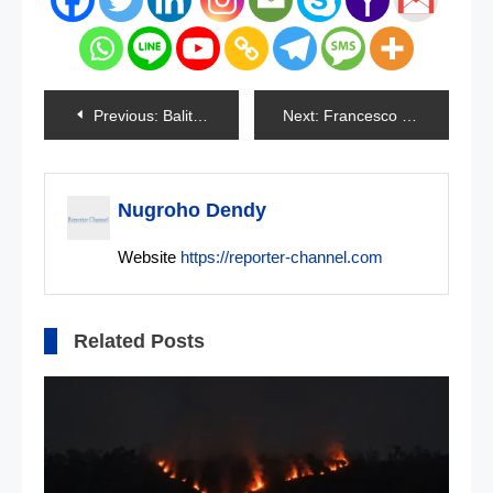
Navigasi
Previous:
Balita Dicekoki Narkoba Oleh Tetangga
Next:
Francesco Bagnaia Rajai GP Mugello
pos
Nugroho Dendy
Website
https://reporter-channel.com
Related Posts