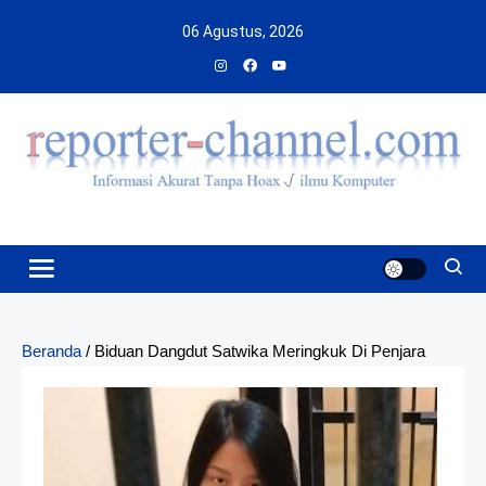
Skip
06 Agustus, 2026
to
content
Beranda
/
Biduan Dangdut Satwika Meringkuk Di Penjara