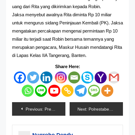
uang dari Rita yang dikirimkan kepada Robin.
Jaksa menyebut awalnya Rita diminta Rp 10 miliar
untuk mengurus sidang Peninjauan Kembali (PK). Jaksa
mengatakan percakapan mengenai permintaan Rp 10
miliar itu terjadi saat Robin bersama temannya yang
merupakan pengacara, Maskur Husain mendatangi Rita
di Lapas Kelas IIA Tangerang, Banten.
Share Here:
Navigasi
Previous:
Presiden Beri Bantuan Stimulan Kepada 1.360 Petani Gagal Panen
Next:
Polrestabes Surabaya Amankan 4 Tersangka Pencabulan Anak Dibawah Umur
pos
Nugroho Dendy