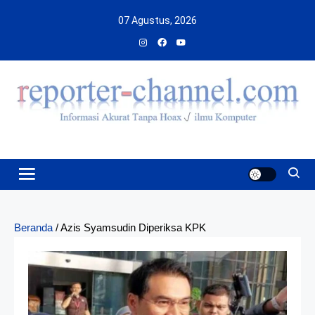
Skip
07 Agustus, 2026
to
content
Beranda
/
Azis Syamsudin Diperiksa KPK