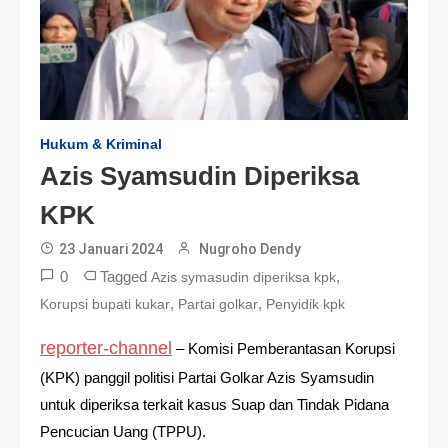
Hukum & Kriminal
Azis Syamsudin Diperiksa
KPK
23 Januari 2024
Nugroho Dendy
0
Tagged
,
Azis symasudin diperiksa kpk
,
,
Korupsi bupati kukar
Partai golkar
Penyidik kpk
reporter-channel
– Komisi Pemberantasan Korupsi
(KPK) panggil politisi Partai Golkar Azis Syamsudin
untuk diperiksa terkait kasus Suap dan Tindak Pidana
Pencucian Uang (TPPU).