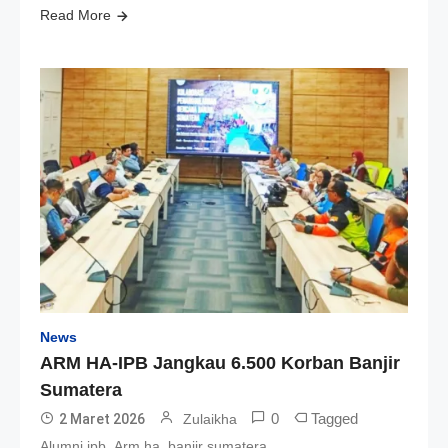
Read More
News
ARM HA-IPB Jangkau 6.500 Korban Banjir
Sumatera
0
Tagged
2 Maret 2026
Zulaikha
,
,
Alumni ipb
Arm ha
banjir sumatera