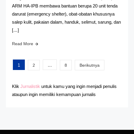
ARM HA-IPB membawa bantuan berupa 20 unit tenda
darurat (emergency shelter), obat-obatan khususnya
salep kulit, pakaian dalam, handuk, selimut, sarung, dan
[…]
Read More
Paginasi
1
…
2
8
Berikutnya
pos
Klik
Jurnalistik
untuk kamu yang ingin menjadi penulis
ataupun ingin memiliki kemampuan jurnalis