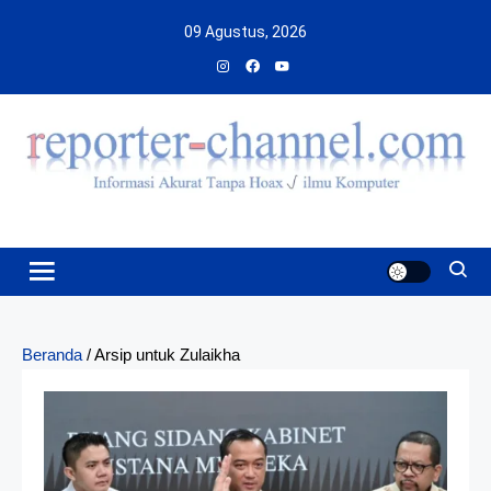
Skip
09 Agustus, 2026
to
content
Beranda
/
Arsip untuk Zulaikha