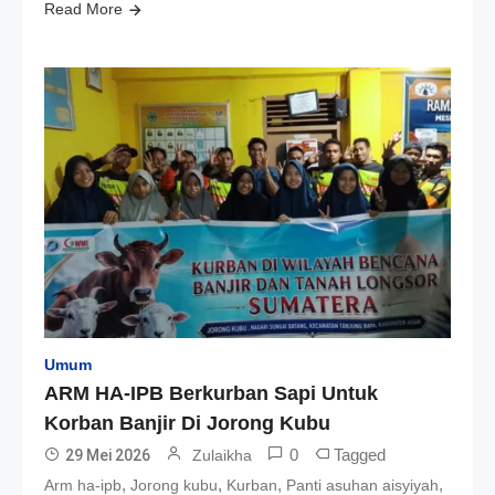
Read More
Umum
ARM HA-IPB Berkurban Sapi Untuk
Korban Banjir Di Jorong Kubu
0
Tagged
29 Mei 2026
Zulaikha
,
,
,
,
Arm ha-ipb
Jorong kubu
Kurban
Panti asuhan aisyiyah