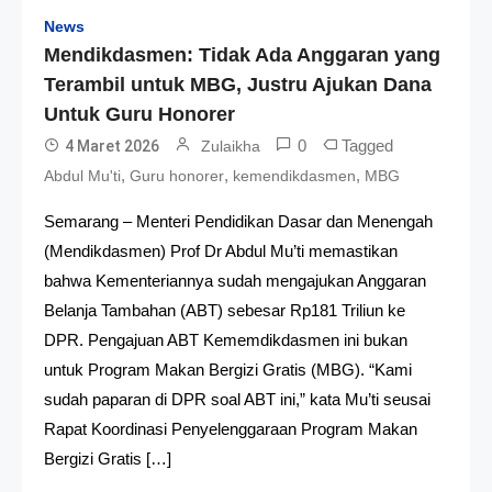
News
Mendikdasmen: Tidak Ada Anggaran yang
Terambil untuk MBG, Justru Ajukan Dana
Untuk Guru Honorer
0
Tagged
4 Maret 2026
Zulaikha
,
,
,
Abdul Mu'ti
Guru honorer
kemendikdasmen
MBG
Semarang – Menteri Pendidikan Dasar dan Menengah
(Mendikdasmen) Prof Dr Abdul Mu’ti memastikan
bahwa Kementeriannya sudah mengajukan Anggaran
Belanja Tambahan (ABT) sebesar Rp181 Triliun ke
DPR. Pengajuan ABT Kememdikdasmen ini bukan
untuk Program Makan Bergizi Gratis (MBG). “Kami
sudah paparan di DPR soal ABT ini,” kata Mu’ti seusai
Rapat Koordinasi Penyelenggaraan Program Makan
Bergizi Gratis […]