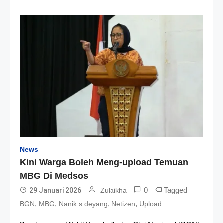
News
Kini Warga Boleh Meng-upload Temuan
MBG Di Medsos
0
Tagged
29 Januari 2026
Zulaikha
,
,
,
,
BGN
MBG
Nanik s deyang
Netizen
Upload